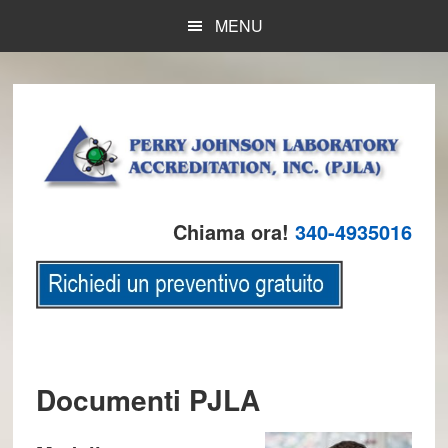
Skip
Skip
Skip
MENU
to
to
to
main
primary
footer
content
sidebar
Chiama ora!
340-4935016
Documenti PJLA