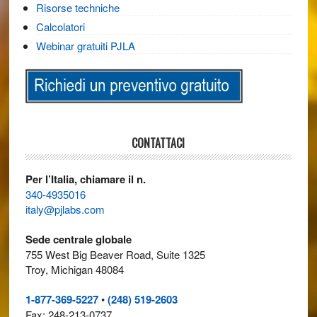
Risorse techniche
Calcolatori
Webinar gratuiti PJLA
CONTATTACI
Per l’Italia, chiamare il n.
340-4935016
italy@pjlabs.com
Sede centrale globale
755 West Big Beaver Road, Suite 1325
Troy, Michigan 48084
1-877-369-5227
•
(248) 519-2603
Fax: 248-213-0737