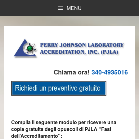
Skip
Skip
Skip
MENU
to
to
to
main
primary
footer
content
sidebar
Chiama ora!
340-4935016
Compila il seguente modulo per ricevere una
copia gratuita degli opuscoli di PJLA “Fasi
dell’Accreditamento”: