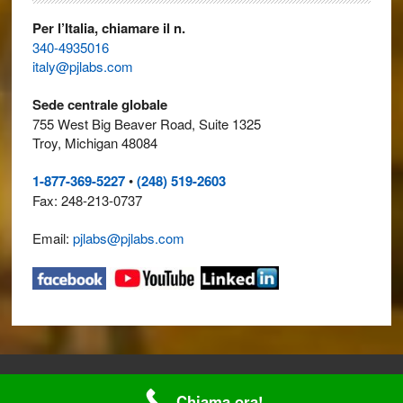
Per l’Italia, chiamare il n.
340-4935016
italy@pjlabs.com
Sede centrale globale
755 West Big Beaver Road, Suite 1325
Troy, Michigan 48084
1-877-369-5227
•
(248) 519-2603
Fax: 248-213-0737
Email:
pjlabs@pjlabs.com
© 2026 ·
Perry Johnson Laboratory Accreditation, Inc. (PJLA)
· All
Chiama ora!
rights reserved.