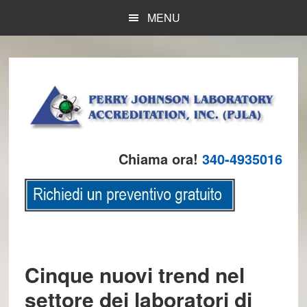
Skip
Skip
Skip
MENU
to
to
to
main
primary
footer
content
sidebar
Chiama ora!
340-4935016
Cinque nuovi trend nel
settore dei laboratori di