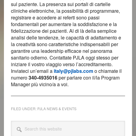
sul paziente. La presenza sui portali di cartelle
cliniche elettroniche, la possibilità di programmare,
registrare e accedere ai referti sono passi
fondamentali per aumentare la soddisfazione e la
fidelizzazione dei pazienti. Al di là della semplice
analisi delle tendenze, le capacità di adattamento e
la creatività sono caratteristiche indispensabili per
garantire una leadership efficace nel panorama
sanitario odierno. Contattate PJLA oggi stesso per
iniziare il vostro viaggio verso l’accreditamento.
Inviateci un’email a
italy@pjlabs.com
o chiamate il
numero
340-4935016
per parlare con il/la Program
Manager più vicino/a a voi.
FILED UNDER:
PJLA NEWS & EVENTS
Primary
Search
this
Sidebar