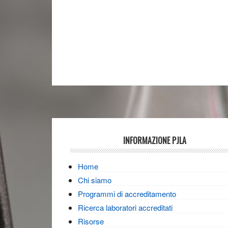
Footer
INFORMAZIONE PJLA
Home
Chi siamo
Programmi di accreditamento
Ricerca laboratori accreditati
Risorse