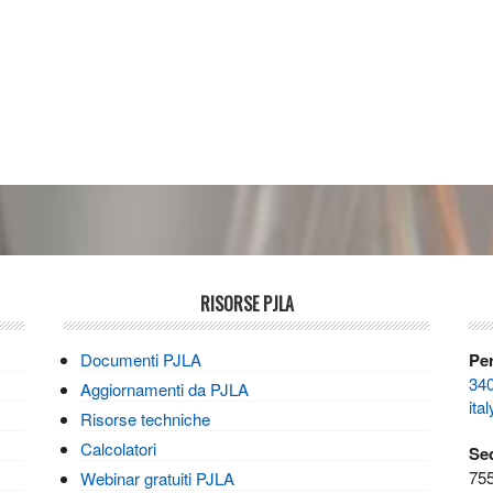
RISORSE PJLA
Documenti PJLA
Per
34
Aggiornamenti da PJLA
ita
Risorse techniche
Calcolatori
Sed
755
Webinar gratuiti PJLA